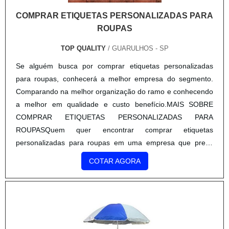
COMPRAR ETIQUETAS PERSONALIZADAS PARA
ROUPAS
TOP QUALITY
/ GUARULHOS - SP
Se alguém busca por comprar etiquetas personalizadas
para roupas, conhecerá a melhor empresa do segmento.
Comparando na melhor organização do ramo e conhecendo
a melhor em qualidade e custo benefício.MAIS SOBRE
COMPRAR ETIQUETAS PERSONALIZADAS PARA
ROUPASQuem quer encontrar comprar etiquetas
personalizadas para roupas em uma empresa que preza
pela segurança, descobre a Top Quality. Com grande
COTAR AGORA
expressão de mercado quando o assunto é caixa papel
triplex e cinta de sorvete, oferecendo o que há de melhor
em tecnologia ao cliente.Ainda tratando-se de comprar
etiquetas personalizadas para roupas, deve-se ter a
exatidão em orçar com empresas que prezam por produtos