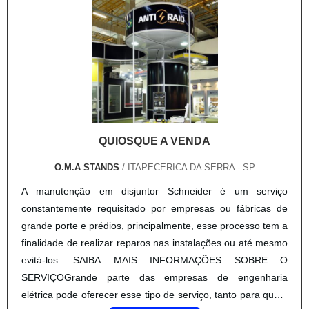
roupas, é importante buscar uma empresa que tenha
produtos e serviços com ótima qualidade e excelente custo-
benefício, detalhes primordiais que são deixados de lado por
muitas empresas que não focam na fidelização do cliente.É
importante lembrar que o produto deve ser adquirido com
empresas especializadas. Esse tipo de cuidado ajuda a
garantir a qualidade e durabilidade dos materiais, além de
evitar prejuízos com substituições frequentes de produtos
QUIOSQUE A VENDA
que não cumprem com suas funções adequadamente.
Assim, é possível poupar gastos desnecessários.Existem
O.M.A STANDS
/ ITAPECERICA DA SERRA - SP
diversos motivos para a Top Quality ter se tornado destaque
A manutenção em disjuntor Schneider é um serviço
quando pensamos em uma empresa que entrega confiança
constantemente requisitado por empresas ou fábricas de
e serviços de qualidade. Alguns desses motivos são: Equipe
grande porte e prédios, principalmente, esse processo tem a
multidisciplinar de consultores associados; Profissionais
finalidade de realizar reparos nas instalações ou até mesmo
com vasta experiência na área de atuação; Treinamentos
evitá-los. SAIBA MAIS INFORMAÇÕES SOBRE O
internos para aprimoração dos produtos e serviços;
SERVIÇOGrande parte das empresas de engenharia
Escritório de alta qualidade onde são realizadas as
elétrica pode oferecer esse tipo de serviço, tanto para quem
atividades; Processos de produção de última geração;