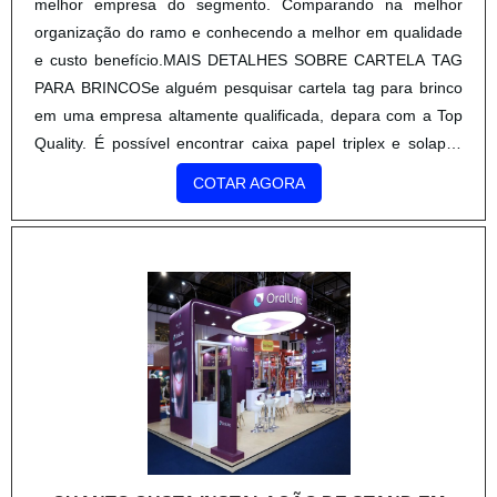
melhor empresa do segmento. Comparando na melhor
organização do ramo e conhecendo a melhor em qualidade
e custo benefício.MAIS DETALHES SOBRE CARTELA TAG
PARA BRINCOSe alguém pesquisar cartela tag para brinco
em uma empresa altamente qualificada, depara com a Top
Quality. É possível encontrar caixa papel triplex e solapas
para embalagens, oferecendo sempre a melhor opção para
COTAR AGORA
o cliente final.Ainda focando em cartela tag para brinco, na
essência da empresa, a mesma deve prezar pelos produtos
e serviços com ótima qualidade e precisão, detalhes
primordiais que são deixados de lado por muitas empresas
que não focam na fidelização do cliente.É importante
lembrar que o produto deve sempre ser adquirido com
empresas especializadas no segmento. Esse tipo de
cuidado ajuda a garantir a qualidade e durabilidade dos
materiais, além de evitar prejuízos com substituições
frequentes de produtos que não cumprem com suas
funções adequadamente. Assim, é possível poupar gastos