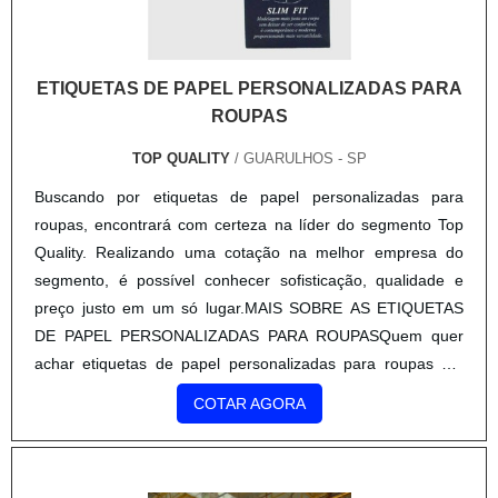
moderno, traz inovações e variedades em colmeia papel
kraft e solapas para embalagens.É uma empresa
comprometida com seus serviços e uma empresa altamente
ETIQUETAS DE PAPEL PERSONALIZADAS PARA
qualificada, padrões possíveis por contar com escritório de
ROUPAS
alta qualidade onde são realizadas as atividades e estrutura
verticalizada com todos os processos de impressão. Tudo
TOP QUALITY
/ GUARULHOS - SP
isso, somado a uma equipe multidisciplinar de consultores
Buscando por etiquetas de papel personalizadas para
associados e treinamentos internos para aprimoração dos
roupas, encontrará com certeza na líder do segmento Top
produtos e serviços, garantem a melhor experiência para os
Quality. Realizando uma cotação na melhor empresa do
clientes com qualidade.
segmento, é possível conhecer sofisticação, qualidade e
preço justo em um só lugar.MAIS SOBRE AS ETIQUETAS
DE PAPEL PERSONALIZADAS PARA ROUPASQuem quer
achar etiquetas de papel personalizadas para roupas em
uma empresa inovadora, descobre a Top Quality. A empresa
COTAR AGORA
atua com colmeia papel kraft e cinta de sorvete, oferecendo
sempre a melhor opção para o cliente final.Não obstante,
quando falamos em etiquetas de papel personalizadas para