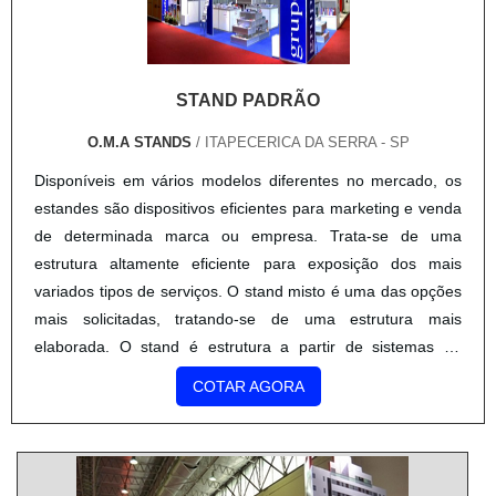
Considerando que se trata de um stand mais elaborado do
que o stand padrão e seus valores, é possível afirmar que
se trata de um investimento vantajoso para empresas que
desejam investir em marketing em eventos
STAND PADRÃO
corporativos.Empresa trabalha com equipe experiente na
O.M.A STANDS
/ ITAPECERICA DA SERRA - SP
montagem de stand misto A equipe da O.M.A. Stands atua
no mercado há mais de 15 anos com eficiência, por isso a
Disponíveis em vários modelos diferentes no mercado, os
empresa garante serviços e produtos com alto padrão de
estandes são dispositivos eficientes para marketing e venda
qualidade e que corresponde as expectativas do cliente. A
de determinada marca ou empresa. Trata-se de uma
O.M.A. Stands oferece as melhores soluções em estandes.
estrutura altamente eficiente para exposição dos mais
variados tipos de serviços. O stand misto é uma das opções
mais solicitadas, tratando-se de uma estrutura mais
elaborada. O stand é estrutura a partir de sistemas de
modulação octanorm, que são feitos de tubos de alumínio,
COTAR AGORA
como sugere seu nome, com oito lados, sendo estruturado
com montantes e travessas. Características relevantes do
uso de stand padrão Capacidade de acomodação para
alguns móveis; Testeira retroiluminada; Aplicação de