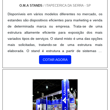
O.M.A STANDS
/ ITAPECERICA DA SERRA - SP
Disponíveis em vários modelos diferentes no mercado, os
estandes são dispositivos eficientes para marketing e venda
de determinada marca ou empresa. Trata-se de uma
estrutura altamente eficiente para exposição dos mais
variados tipos de serviços. O stand misto é uma das opções
mais solicitadas, tratando-se de uma estrutura mais
elaborada. O stand é estrutura a partir de sistemas de
modulação octanorm, que são feitos de tubos de alumínio,
COTAR AGORA
como sugere seu nome, com oito lados, sendo estruturado
com montantes e travessas. Características relevantes do
uso do stand Capacidade de acomodação para alguns
móveis; Testeira retroiluminada; Aplicação de adesivos
conforme a identidade visual da empresa; Combinação com
outros materiais como madeira pintada, forros, vidros, peças
em acrílico, serralheria; Entre outros.Entre as vantagens na
utilização desse tipo de stand está em seu custo-benefício.