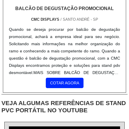
BALCÃO DE DEGUSTAÇÃO PROMOCIONAL
CMC DISPLAYS
/ SANTO ANDRÉ - SP
Quando se deseja procurar por balcão de degustação
promocional, achará a empresa ideal para seu negócio.
Solicitando mais informações na melhor organização do
ramo e conhecendo a mais competente do ramo. Quando a
questão é balcão de degustação promocional, com a CMC
Displays encontramos proteção e soluções para stand pdv
desmontável.MAIS SOBRE BALCÃO DE DEGUSTAÇÃO
PROMOCIONALA CMC Displays centraliza sua estratégia
COTAR AGORA
em criar para cada cliente uma estrutura com escritório de
alta qualidade onde são realizadas as atividades e
equipamentos de última geração, tudo para oferecer balcão
VEJA ALGUMAS REFERÊNCIAS DE STAND
de degustação promocional com precisão.Há muitas
PVC PORTÁTIL NO YOUTUBE
maneiras eficientes de uma empresa demonstrar
competência, excelência e destaque em sua área de