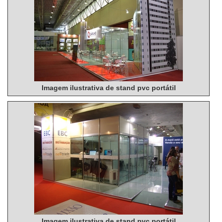
adesivos conforme a identidade visual da empresa;
Combinação com outros materiais como madeira pintada,
forros, vidros, peças em acrílico, serralheria; Entre
outros.Entre as vantagens na utilização desse tipo de stand
está em seu custo-benefício. Considerando que se trata de
um stand mais elaborado do que o stand e seus valores, é
possível afirmar que se trata de um investimento vantajoso
Imagem ilustrativa de stand pvc portátil
para empresas que desejam investir em marketing em
eventos corporativos.Empresa trabalha com equipe
experiente na montagem de stand padrãoA equipe da
O.M.A. Stands atua no mercado há mais de 15 anos com
eficiência, por isso a empresa garante serviços e produtos
com alto padrão de qualidade e que corresponde as
expectativas do cliente. A O.M.A. Stands oferece as
melhores soluções em estandes.
Imagem ilustrativa de stand pvc portátil