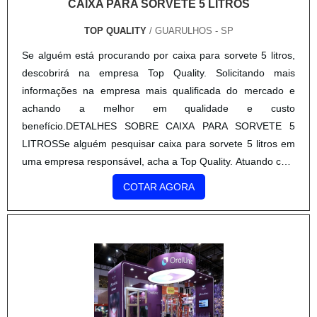
CAIXA PARA SORVETE 5 LITROS
de impressão. Tudo isso, unido a um time de equipe
multidisciplinar de consultores associados e treinamentos
TOP QUALITY
/ GUARULHOS - SP
internos para aprimoração dos produtos e serviços, fecham
Se alguém está procurando por caixa para sorvete 5 litros,
todo o ciclo de entrega com excelência para toda a carteira
descobrirá na empresa Top Quality. Solicitando mais
de clientes.
informações na empresa mais qualificada do mercado e
achando a melhor em qualidade e custo
benefício.DETALHES SOBRE CAIXA PARA SORVETE 5
LITROSSe alguém pesquisar caixa para sorvete 5 litros em
uma empresa responsável, acha a Top Quality. Atuando com
display de mesa personalizado papel e solapas para
COTAR AGORA
embalagens, garantindo a satisfação da venda à entrega
final, com foco total na qualidade.Ainda focando na
qualidade em caixa para sorvete 5 litros, mais do que visar
apenas lucratividade, deve oferecer produtos e serviços que
tenham ótima qualidade e excelente custo-benefício,
características simples, mas que mostram o
comprometimento da empresa com seus clientes.É