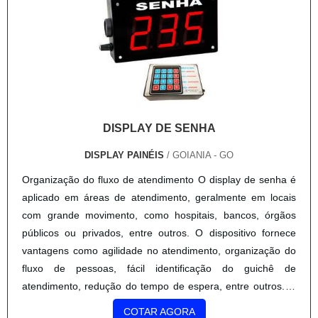
na produção do backdrop é fundamental para garantir a alta
definição da impressão e os resultados satisfatórios. A Prima
Rica é uma empresa que atua a quase duas décadas no
setor, oferecendo produtos para PDV. .
DISPLAY DE SENHA
DISPLAY PAINÉIS
/ GOIANIA - GO
Organização do fluxo de atendimento O display de senha é
aplicado em áreas de atendimento, geralmente em locais
com grande movimento, como hospitais, bancos, órgãos
públicos ou privados, entre outros. O dispositivo fornece
vantagens como agilidade no atendimento, organização do
fluxo de pessoas, fácil identificação do guichê de
atendimento, redução do tempo de espera, entre outros. O
display tem o objetivo de organizar o atendimento por ordem
COTAR AGORA