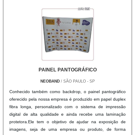
balcão portátil para eventos.Isso se deve ao fato de ser uma
empresa comprometida com seus serviços e uma empresa
altamente qualificada, conquistas adquiridas porque investiu
em uma estrutura que hoje conta com escritório de alta
qualidade onde são realizadas as atividades e estrutura
suficiente para atender todas as demandas. Todos esses
fatores, agregados a uma equipe multidisciplinar de
consultores associados e profissionais qualificados,
garantem o sucesso de cada cliente de ponta a ponta.
PAINEL PANTOGRÁFICO
NEOBAND
/ SÃO PAULO - SP
Conhecido também como backdrop, o painel pantográfico
oferecido pela nossa empresa é produzido em papel duplex
fibra longa, personalizado com o sistema de impressão
digital de alta qualidade e ainda recebe uma laminação
protetora.Ele tem o objetivo de ajudar na exposição de
imagens, seja de uma empresa ou produto, de forma