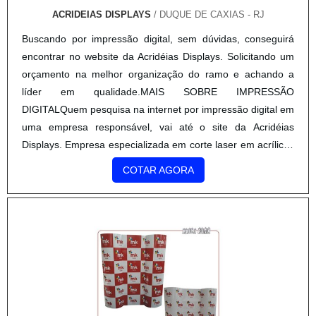
ACRIDEIAS DISPLAYS
/ DUQUE DE CAXIAS - RJ
Buscando por impressão digital, sem dúvidas, conseguirá
encontrar no website da Acridéias Displays. Solicitando um
orçamento na melhor organização do ramo e achando a
líder em qualidade.MAIS SOBRE IMPRESSÃO
DIGITALQuem pesquisa na internet por impressão digital em
uma empresa responsável, vai até o site da Acridéias
Displays. Empresa especializada em corte laser em acrílicos
e barreira acrílica, oferecendo sempre a melhor opção para
COTAR AGORA
o cliente final.Discorrendo ainda sobre impressão digital, na
essência da companhia, a mesma deve prezar pelos
produtos e serviços com ótima qualidade e precisão,
detalhes primordiais que são deixados de lado por muitas
organizações que não focam na fidelização do cliente.É
importante lembrar que o produto deve sempre ser
adquirido com empresas especializadas no segmento. Esse
tipo de cuidado ajuda a garantir a qualidade e durabilidade