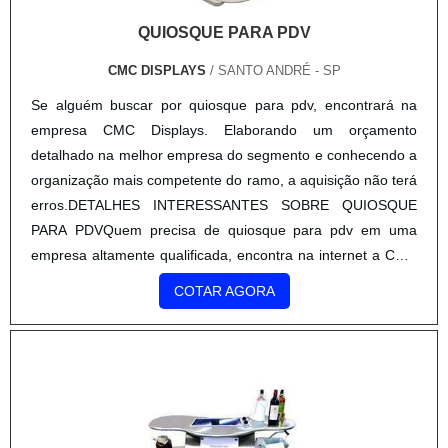
QUIOSQUE PARA PDV
CMC DISPLAYS
/ SANTO ANDRÉ - SP
Se alguém buscar por quiosque para pdv, encontrará na
empresa CMC Displays. Elaborando um orçamento
detalhado na melhor empresa do segmento e conhecendo a
organização mais competente do ramo, a aquisição não terá
erros.DETALHES INTERESSANTES SOBRE QUIOSQUE
PARA PDVQuem precisa de quiosque para pdv em uma
empresa altamente qualificada, encontra na internet a CMC
Displays. Com alto know-how em stand pvc portátil e balcão
COTAR AGORA
portátil para eventos, a companhia oferece o que há de
melhor em tecnologia ao cliente.Ainda focando na qualidade
em quiosque para pdv, sempre deve-se buscar uma
empresa que tenha produtos e serviços com ótima
qualidade e excelente custo-benefício, pequenos detalhes,
mas de grande valia para saber a procedência e seriedade