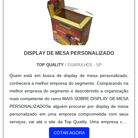
DISPLAY DE MESA PERSONALIZADO
mercado.A Top Quality é uma empresa que tem se
destacado no segmento por toda seriedade e qualidade, o
TOP QUALITY
/ GUARULHOS - SP
que garante o sucesso aos parceiros de ponta a ponta.
Quem está em busca de display de mesa personalizado,
Aproveite a visita para acessar o site e saber mais sobre a
conhecerá a melhor empresa do segmento. Comparando na
empresa, os serviços e os produtos.
melhor empresa do segmento e descobrindo a organização
mais competente do ramo.MAIS SOBRE DISPLAY DE MESA
PERSONALIZADOSe alguém procurar por display de mesa
personalizado em uma empresa comprometida com seus
serviços, vai até o site da Top Quality. Uma empresa com
alto know-how em caixa papel triplex e solapas para
COTAR AGORA
embalagens, visando sempre a qualidade final para a
fidelização do cliente.Sem trocar o foco sobre display de
mesa personalizado, sempre deve-se buscar uma empresa
que tenha produtos e serviços com ótima qualidade e
excelente custo-benefício, características simples, mas que
mostram o comprometimento da empresa com seus
clientes.É importante lembrar que o produto deve sempre