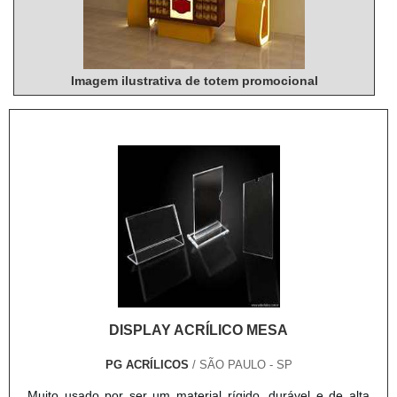
DISPLAY ACRÍLICO MESA
PG ACRÍLICOS
/ SÃO PAULO - SP
Muito usado por ser um material rígido, durável e de alta
qualidade, o acrílico está presente em diversos produtos.
Um de seus principais usos é em displays, peças usadas
para comunicação interna ou atrair consumidores em pontos
de venda. O display acrílico mesa é utilizado para diversas
funções. Esse item, em geral, é encontrado no formato de L,
com uma base de apoio, ou feito com dobras no acrílico,