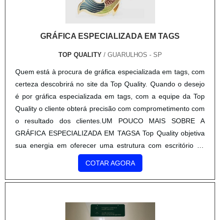
certeza descobrirá no site da Top Quality. Quando o desejo
é por gráfica especializada em tags, com a equipe da Top
Quality o cliente obterá precisão com comprometimento com
o resultado dos clientes.UM POUCO MAIS SOBRE A
GRÁFICA ESPECIALIZADA EM TAGSA Top Quality objetiva
sua energia em oferecer uma estrutura com escritório de
alta qualidade onde são realizadas as atividades e
COTAR AGORA
equipamentos de última geração, tudo para se certificar que
se tenha gráfica especializada em tags com ótima
qualidade.Há muitas maneiras eficientes de uma empresa
demonstrar competência, excelência e destaque em sua
área de atuação. A Top Quality se mostra referência por ter:
Soluções eficazes para serviços gráficos; Treinamentos
internos para aprimoração dos produtos e serviços;
Estrutura verticalizada com todos os processos de
impressão; Excelência de qualidade na produção dos
produtos dentro das especificações do cliente.Sem trocar o
foco sobre gráfica especializada em tags, mais do que visar