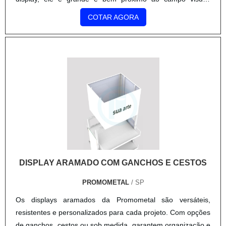
DISPLAY ARAMADO COM GANCHOS E CESTOS
PROMOMETAL
/ SP
Os displays aramados da Promometal são versáteis,
resistentes e personalizados para cada projeto. Com opções
de ganchos, cestos ou sob medida, garantem organização e
destaque no ponto de venda, sempre alinhados à identidade
visual da sua marca. Ideais para diversos segmentos do
varejo, oferecem durabilidade e exposição estratégica,
impulsionando as vendas. Desenvolvemos soluções que
otimizam seu espaço e valorizam seus produtos. Solicite um
COTAR AGORA
orçamento e transforme seu PDV com a Promometal!