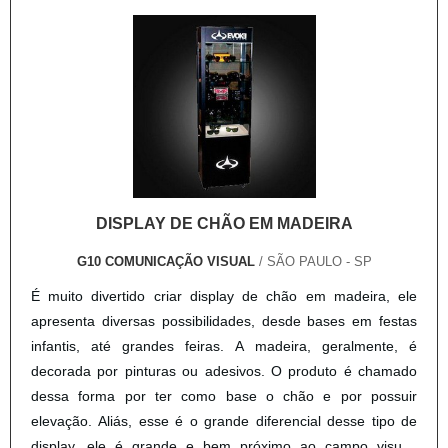
DISPLAY DE CHÃO EM MADEIRA
G10 COMUNICAÇÃO VISUAL
/ SÃO PAULO - SP
É muito divertido criar display de chão em madeira, ele
apresenta diversas possibilidades, desde bases em festas
infantis, até grandes feiras. A madeira, geralmente, é
decorada por pinturas ou adesivos. O produto é chamado
dessa forma por ter como base o chão e por possuir
elevação. Aliás, esse é o grande diferencial desse tipo de
display, ele é grande e bem próximo ao campo visual,
excelente para cativar o público com imagens e textos.A
COTAR AGORA
visibilidade é ótima, mas para isso é necessário analisar .