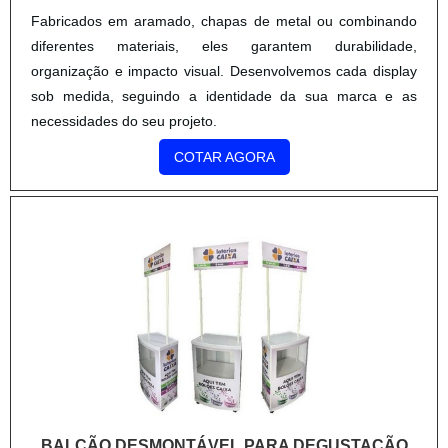
mesa devem ser confeccionados por empresas
especializadas, com conhecimento técnico no ramo para os
melhores resultados. A Prima Rica, por exemplo, tem mais
de 15 anos de experiência e é reconhecida pela alta
qualidade em produtos de comunicação visual..
BALCÃO DESMONTÁVEL PARA DEGUSTAÇÃO
CMC DISPLAYS
/ SANTO ANDRÉ - SP
Quando se deseja procurar por balcão desmontável para
degustação, achará a empresa ideal para seu negócio.
Solicitando mais informações na melhor organização do
ramo e conhecendo a mais competente do ramo.Quando o