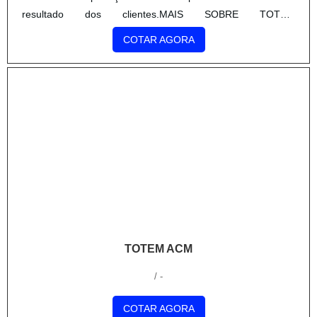
resultado dos clientes.MAIS SOBRE TOTEM
PROMOCIONALA Acridéias Displays foca seus recursos em
COTAR AGORA
produzir uma estrutura aos...
TOTEM ACM
/ -
COTAR AGORA