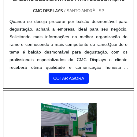
tema é balcão desmontável para degustação, com os
profissionais especializados da CMC Displays o cliente
receberá ótima qualidade e comunicação honesta e
transparente.MAIS SOBRE BALCÃO DESMONTÁVEL PARA
COTAR AGORA
DEGUSTAÇÃOA CMC Displays canaliza seus recursos em
criar para cada cliente uma estrutura com escritório de alta
qualidade onde são realizadas as atividades e estrutura
suficiente para atender todas as demandas, tudo para
oferecer balcão desmontável para degustação com
proteção.Há muitas maneiras eficientes de uma empresa
demonstrar competência, excelência e destaque em sua
área de atuação. A CMC Displays se mostra referência por
ter: Soluções para stand pdv desmontável; Comprometidos
com o sucesso de todas as partes envolvidas com base nos
resultados; Comunicação honesta e transparente;
SERVIÇOS DE COMUNICAÇÃO VISUAL
Referência no mercado de produtos promocionais.Ainda
focando na qualidade em balcão desmontável para
NOVASINSEG
/ SP
degustação, na essência da empresa, a mesma deve prezar