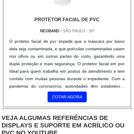
substituições frequentes de produtos que não cumprem com
suas funções adequadamente. Assim, é possível poupar
PROTETOR FACIAL DE PVC
gastos desnecessários.Existem diversos motivos para a
Acridéias Displays ter se tornado destaque quando
NEOBAND
/ SÃO PAULO - SP
pensamos em uma companhia que entrega confiança e
O protetor facial de pvc impede que a máscara por baixo
serviços de qualidade. Alguns desses motivos são:Equipe
dela seja contaminada, e que gotículas contaminadas caiam
multidisciplinar de consultores associados; Profissionais com
nos olhos ou em outras partes do rosto, garantindo uma
vasta experiência na área de atuação;Equipe de alta
dupla proteção e mais segurança. O protetor facial em pvc
qualidade; Escritório de alta qualidade onde são realizadas
Ideal para quem trabalha em postos de atendimento e tem
as atividades; Sala de treinamento com materiais
contato com muitas pessoas durante o expediente. Com a
sofisticados; Equipamentos de última geração. A MAIOR
pandemia do coronavírus, autoridades têm estabelecido
REFERÊNCIA NO SEGMENTOSomente na Acridéias
como obrigatório o uso de máscara em locais públicos e
Displays tem a solução ideal para stopper de gôndola. É
COTAR AGORA
estabelecimentos como supermercados e farmácias. Alguns
possível encontrar uma grande variedade no portfólio como
benefícios ao adquirir a máscara são: Moderna; Muito leve;
corte laser em acrílicos e impressão digital em rótulos.Isso
Confortável; Permite uma comunicação clara; Adapta
VEJA ALGUMAS REFERÊNCIAS DE
se deve ao fato de a empresa ser comprometida com seus
perfeitamente a óculos de grau, mantendo visibilidade nítida
DISPLAYS E SUPORTE EM ACRÍLICO OU
serviços e altamente qualificada, qualificações construídas
e translúcida; Elástico de fixação ajustável; Altamente
PVC NO YOUTUBE
por focar suas ações no resultado final, tendo escritório de