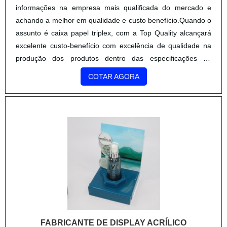
informações na empresa mais qualificada do mercado e
achando a melhor em qualidade e custo benefício.Quando o
assunto é caixa papel triplex, com a Top Quality alcançará
excelente custo-benefício com excelência de qualidade na
produção dos produtos dentro das especificações do
cliente.MAIS DETALHES SOBRE CAIXA PAPEL TRIPLEXA
COTAR AGORA
Top Quality foca seus recursos em proporcionar para os
parceiros uma estrutura com escritório de alta qualidade
onde são realizadas as atividades e processos de produção
de última geração, tudo isso para garantir que se tenha
caixa papel triplex com proteção.Há muitas maneiras
eficientes de uma empresa demonstrar competência,
excelência e destaque em sua área de atuação. A Top
Quality se mostra referência por ter: Soluções eficazes para
serviços gráficos; Treinamentos internos para aprimoração
dos produtos e serviços; Estrutura verticalizada com todos
os processos de impressão; Excelência de qualidade na
FABRICANTE DE DISPLAY ACRÍLICO
produção dos produtos dentro das especificações do