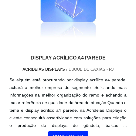
oferecer produtos e serviços que tenham ótima qualidade e
precisão, pequenos detalhes, mas de grande valia para
saber a procedência e seriedade da empresa.É importante
lembrar que o produto deve sempre ser adquirido com
empresas especializadas no segmento. Esse tipo de
cuidado ajuda a garantir a qualidade e durabilidade dos
materiais, além de evitar prejuízos com substituições
DISPLAY ACRÍLICO A4 PAREDE
frequentes de produtos que não cumprem com suas
funções adequadamente. Assim, é possível poupar gastos
ACRIDEIAS DISPLAYS
/ DUQUE DE CAXIAS - RJ
desnecessários.Existem diversos motivos para a Acridéias
Se alguém está procurando por display acrílico a4 parede,
Displays ter se tornado destaque quando pensamos em
achará a melhor empresa do segmento. Solicitando mais
uma empresa que entrega confiança e serviços de
informações na melhor organização do ramo e achando a
qualidade. Alguns desses motivos são:Equipe
maior referência de qualidade da área de atuação.Quando o
multidisciplinar de consultores associados; Profissionais com
tema é display acrílico a4 parede, na Acridéias Displays o
vasta experiência na área de atuação;Equipe de alta
cliente conseguirá assertividade com soluções para criação
qualidade; Escritório de alta qualidade onde são realizadas
e produção de displays de gôndola, balcão e
as atividades; Sala de treinamento com materiais
chão.DIFERENCIAIS IMPORTANTES DE DISPLAY
sofisticados; Equipamentos de última