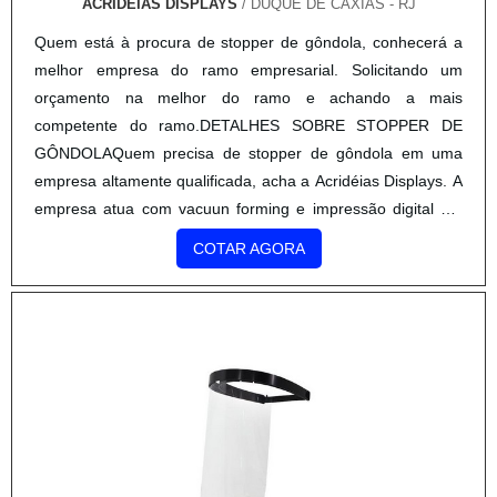
ACRIDEIAS DISPLAYS
/ DUQUE DE CAXIAS - RJ
e altamente qualificados. A Top Quality é uma empresa que
Quem está à procura de stopper de gôndola, conhecerá a
tem feito a diferença no mercado pela idoneidade em tudo
melhor empresa do ramo empresarial. Solicitando um
que faz onde garantem uma entrega de excelência de ponta
orçamento na melhor do ramo e achando a mais
a ponta.
competente do ramo.DETALHES SOBRE STOPPER DE
GÔNDOLAQuem precisa de stopper de gôndola em uma
empresa altamente qualificada, acha a Acridéias Displays. A
empresa atua com vacuun forming e impressão digital em
rótulos, disponibilizando tudo que há de mais atual para
COTAR AGORA
garantir a qualidade final para cada cliente.Ainda focando na
qualidade em stopper de gôndola, deve-se ter a exatidão
em orçar com companhias que prezam por produtos e
serviços que tenham ótima qualidade e precisão, detalhes
que passam despercebidos e podem gerar prejuízo futuros
para os clientes.É importante lembrar que o produto deve
sempre ser adquirido com organizações especializadas no
segmento. Esse tipo de cuidado ajuda a garantir a qualidade
e durabilidade dos materiais, além de evitar prejuízos com