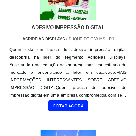
diferenciando dentro de seu segmento, a empresa
consegue também proporcionar um atendimento cuidadoso
e que busca a satisfação do cliente.A Acridéias Displays é
ADESIVO IMPRESSÃO DIGITAL
uma empresa que tem feito a diferença no mercado pela
idoneidade em tudo que faz onde comprova sua essência
ACRIDEIAS DISPLAYS
/ DUQUE DE CAXIAS - RJ
de trazer o melhor aos clientes no mercado..
Quem está em busca de adesivo impressão digital,
descobrirá na líder do segmento Acridéias Displays.
Solicitando uma cotação na empresa mais conceituada do
mercado e encontrando a líder em qualidade.MAIS
INFORMAÇÕES INTERESSANTES SOBRE ADESIVO
IMPRESSÃO DIGITALQuem precisa de adesivo de
impressão digital em uma empresa comprometida com seus
serviços, descobre o site da Acridéias Displays. É possível
COTAR AGORA
encontrar corte laser em acrílicos e totem em mdf,
oferecendo o que há de melhor no mercado para cada
cliente.Ainda focando na qualidade em adesivo impressão
digital, mais do que visar apenas lucratividade, deve