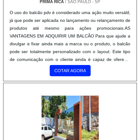
PRIMA RICA
/ SÃO PAULO - SP
O uso do balcão pdv é considerado uma ação muito versátil,
já que pode ser aplicada no lançamento ou relançamento de
produtos até mesmo para ações promocionais.AS
VANTAGENS EM ADQUIRIR UM BALCÃO Para que ajude a
divulgar e fixar ainda mais a marca ou o produto, o balcão
pode ser totalmente personalizado com o layout. Este tipo
de comunicação com o cliente ainda é capaz de oferecer
uma grande variedade de benefícios, dentre eles se
COTAR AGORA
destacam:Aumento da lembrança da marca;Vontade de
degustar o produto;Facilita o trabalho do expositor;Estímulo
a compra.Além dos benefícios que já foram citados, o
balcão ainda é capaz de atrair mais atenção do cliente, de
modo que instigue a curiosidade, levando-o até o balcão
para obter mais informações sobre o produto.DETALHES DA
COMPRA DO BALCÃO PDVTodos os modelos de balcão de
PDV têm um sistema de montagem espanhol patenteado.
Até quem nunca teve contato com o produto, consegue