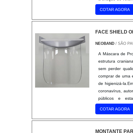
COTAR AGORA
FACE SHIELD 
NEOBAND
/ SÃO PA
A Máscara de Pro
estrutura crania
sem perder quali
comprar de uma e
de higienizá-la.
coronavírus, aut
públicos e est
corretamente, co
COTAR AGORA
contra o vírus. 
Dentistas; Entre 
principal utilida
MONTANTE PAR