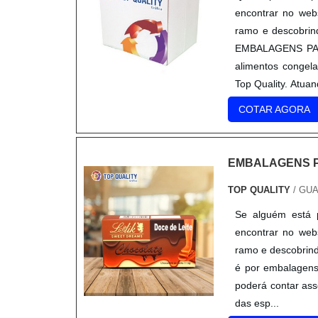
encontrar no web
ramo e descobrin
EMBALAGENS PAR
alimentos conge
Top Quality. Atua
COTAR AGORA
EMBALAGENS P
TOP QUALITY
/ GU
Se alguém está 
encontrar no web
ramo e descobrind
é por embalagens 
poderá contar ass
das esp...