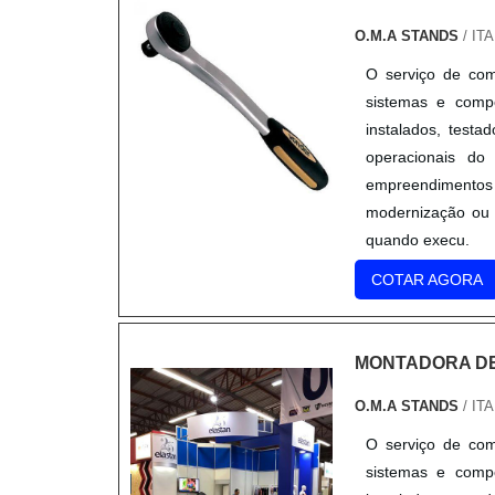
principalmente p
moderna, muito le
O.M.A STANDS
/ IT
óculos de grau, m
O serviço de com
altamente higiên
sistemas e compo
desinfecção com 
instalados, test
também por pesso
operacionais do
com máscaras conv
empreendimentos
modernização ou
quando execu.
COTAR AGORA
MONTADORA D
O.M.A STANDS
/ IT
O serviço de com
sistemas e compo