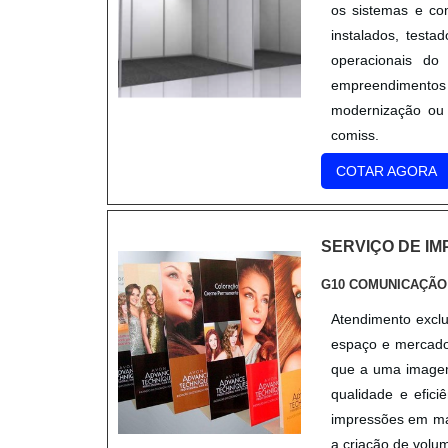
os sistemas e co
instalados, test
operacionais do
empreendimentos
modernização ou
comiss.
COTAR AGORA
SERVIÇO DE I
G10 COMUNICAÇÃO
Atendimento excl
espaço e mercado 
que a uma imagem 
qualidade e efic
impressões em mat
a criação de volum