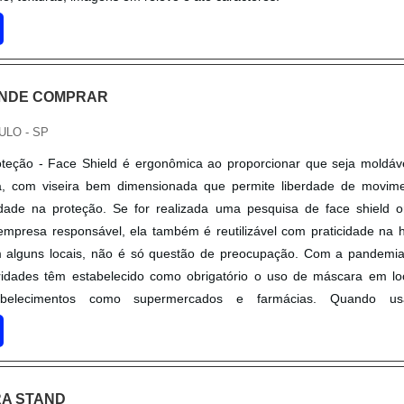
ONDE COMPRAR
ULO - SP
teção - Face Shield é ergonômica ao proporcionar que seja moldáv
na, com viseira bem dimensionada que permite liberdade de movim
dade na proteção. Se for realizada uma pesquisa de face shield 
mpresa responsável, ela também é reutilizável com praticidade na 
Em alguns locais, não é só questão de preocupação. Com a pandemi
oridades têm estabelecido como obrigatório o uso de máscara em lo
abelecimentos como supermercados e farmácias. Quando us
brindo boca e nariz, a máscara consiste em uma barreira de prot
É indicada para profissionais da saúde, como: Médicos; Enfermei
outros que trabalham em hospitais, clínicas, unidades de saúde etc.
de, no entanto, é no controle da epidemia, já que o vírus é transmi
A STAND