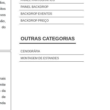
dos,
PAINEL BACKDROP
itos
BACKDROP EVENTOS
ovos
são,
BACKDROP PREÇO
 do
OUTRAS CATEGORIAS
CENOGRÁFIA
MONTAGEM DE ESTANDES
mais
mite
m da
s de
inda