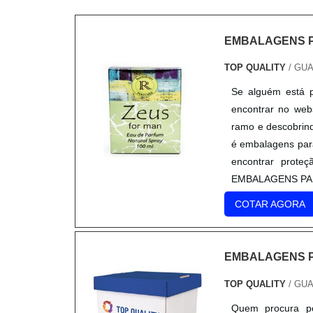
EMBALAGENS 
TOP QUALITY
/ GU
Se alguém está p
encontrar no web
ramo e descobrind
é embalagens para
encontrar prote
EMBALAGENS PAR
COTAR AGORA
EMBALAGENS 
TOP QUALITY
/ GU
Quem procura po