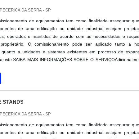
or gotículas de saliva. Alguns benefícios ao adquirir a face shie
ve e confortável, permite uma comunicação clara, adapta perfeitamen
APECERICA DA SERRA - SP
antendo visibilidade nítida e translúcida, elástico de fixação ajustá
issionamento de equipamentos tem como finalidade assegurar qu
ica, suporte anatômico de apoio na testa do usuário, reutilizáv
nentes de uma edificação ou unidade industrial estejam projeta
álcool.A face shield onde comprar com alta qualidade, pode ser u
ados, operados e mantidos de acordo com as necessidades e requis
as comuns, que buscam total proteção do rosto. Utilizada em conj
 proprietário. O comissionamento pode ser aplicado tanto a n
encionais, aumenta sua durabilidade.
 quanto a unidades e sistemas existentes em processo de expan
 ajuste.SAIBA MAIS INFORMAÇÕES SOBRE O SERVIÇOAdicionalmen
E STANDS
APECERICA DA SERRA - SP
issionamento de equipamentos tem como finalidade assegurar qu
nentes de uma edificação ou unidade industrial estejam projeta