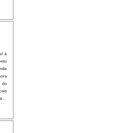
el à
ento
onde
hora
a do
cais
ada
eção
ros;
 Sua
tido