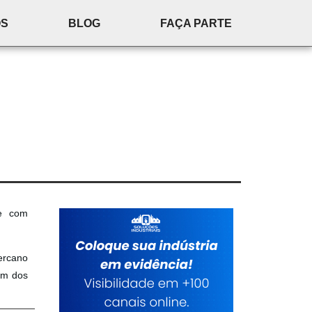
ÓS
BLOG
FAÇA PARTE
te com
mercano
 um dos