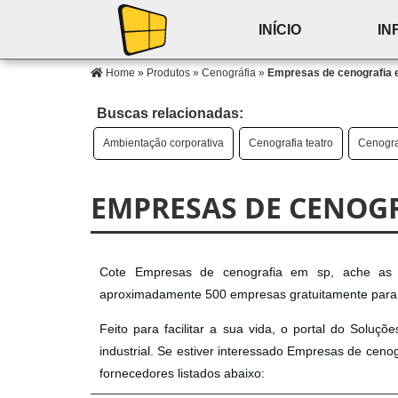
INÍCIO
IN
Home
»
Produtos
»
Cenográfia
»
Empresas de cenografia 
Buscas relacionadas:
Ambientação corporativa
Cenografia teatro
Cenograf
EMPRESAS DE CENOGR
Cote Empresas de cenografia em sp, ache as m
aproximadamente 500 empresas gratuitamente para t
Feito para facilitar a sua vida, o portal do Soluç
industrial. Se estiver interessado Empresas de cen
fornecedores listados abaixo: