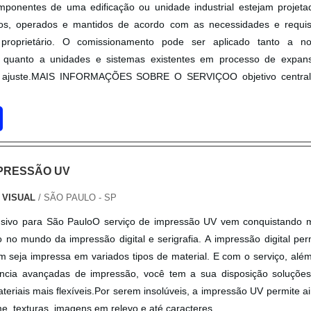
mponentes de uma edificação ou unidade industrial estejam projeta
ados, operados e mantidos de acordo com as necessidades e requis
 proprietário. O comissionamento pode ser aplicado tanto a n
 quanto a unidades e sistemas existentes em processo de expan
 ajuste.MAIS INFORMAÇÕES SOBRE O SERVIÇOO objetivo central
MPRESSÃO UV
 VISUAL
/ SÃO PAULO - SP
usivo para São PauloO serviço de impressão UV vem conquistando 
no mundo da impressão digital e serigrafia. A impressão digital per
seja impressa em variados tipos de material. E com o serviço, alé
iência avançadas de impressão, você tem a sua disposição soluçõe
eriais mais flexíveis.Por serem insolúveis, a impressão UV permite a
e, texturas, imagens em relevo e até caracteres.