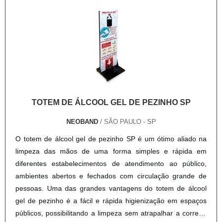
qualidade seja considerada no momento da compra. Muitas
empresas utilizam o cubo de forma decorativa, colocando
um sobre o outro eles criam designs: Diferentes;
Contemporâneos; Inovadores; Entre outros.O valor investido
neste tipo de comunicação visual pode ser considerado
baixo, principalmente quando ele é relacionado aos
benefícios de uso, estabelecendo assim uma ótima relação
entre ambos os aspectos. Vale frisar, no entanto, que os
TOTEM DE ÁLCOOL GEL DE PEZINHO SP
benefícios serão sempre destacados.COMO ADQUIRIR
CUBO DE PAPELÃO DE ALTA QUALIDADEUtilizados nos
NEOBAND
/ SÃO PAULO - SP
mais variados nichos, os cubos de papelão devem ser
O totem de álcool gel de pezinho SP é um ótimo aliado na
adquiridos em empresas especializadas no mercado, que
limpeza das mãos de uma forma simples e rápida em
sejam capazes de garantir a qualidade do material e,
diferentes estabelecimentos de atendimento ao público,
principalmente, na impressão, que é um processo
ambientes abertos e fechados com circulação grande de
responsável pela fidelidade do material físico com o digital,
pessoas. Uma das grandes vantagens do totem de álcool
desde as informações até as cores..
gel de pezinho é a fácil e rápida higienização em espaços
públicos, possibilitando a limpeza sem atrapalhar a correria