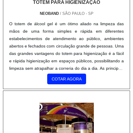
TOTEM PARA HIGIENIZAÇÃO
NEOBAND
/ SÃO PAULO - SP
O totem de álcool gel é um ótimo aliado na limpeza das
mãos de uma forma simples e rápida em diferentes
estabelecimentos de atendimento ao público, ambientes
abertos e fechados com circulação grande de pessoas. Uma
das grandes vantagens do totem para higienização é a fácil
e rápida higienização em espaços públicos, possibilitando a
limpeza sem atrapalhar a correria do dia a dia. As principais
vantagens oferecidas pelo totem de álcool em gel são:
COTAR AGORA
Projetada para fácil reposição do produto; Pedal de
acionamento para acesso ao álcool gel; Permite
personalização com logo e cores da empresa; Garantia de
acesso a toda equipe/ clientes; Alavanca de acionamento
lateral, tornando o totem mais acessível à cadeirantes.O
totem de álcool gel evita o contato direto com as mãos, pois
o pedal solta um jato do líquido direto na mão, cumprindo