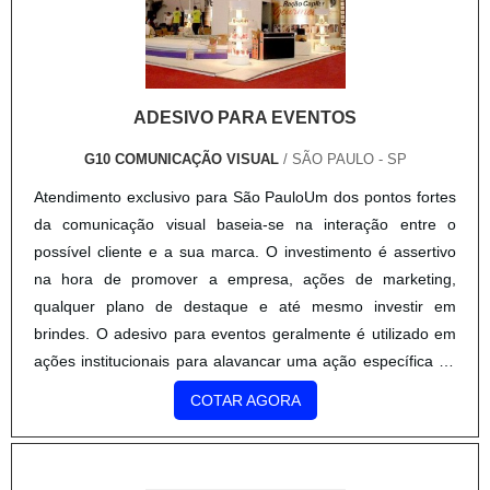
normas de saúde e segurança e evitando possíveis doenças
infecciosas de objetos. O totem para higienização é um tipo
de display que ajuda na higienização das mãos. O
equipamento funciona a partir de um pedal que libera
ADESIVO PARA EVENTOS
pequenas porções de álcool líquido, ou em gel.O mais
indicado é que os comerciantes pesquisem bastante antes
G10 COMUNICAÇÃO VISUAL
/ SÃO PAULO - SP
de comprar o equipamento, pois o preço do totem de álcool
Atendimento exclusivo para São PauloUm dos pontos fortes
gel pode mudar de acordo com o modelo e com o
da comunicação visual baseia-se na interação entre o
fornecedor..
possível cliente e a sua marca. O investimento é assertivo
na hora de promover a empresa, ações de marketing,
qualquer plano de destaque e até mesmo investir em
brindes. O adesivo para eventos geralmente é utilizado em
ações institucionais para alavancar uma ação específica ou
para tornar a marca mais conhecida. Uma boa ação de
COTAR AGORA
comunicação visual envolve produtos, decoração,
planejamento.