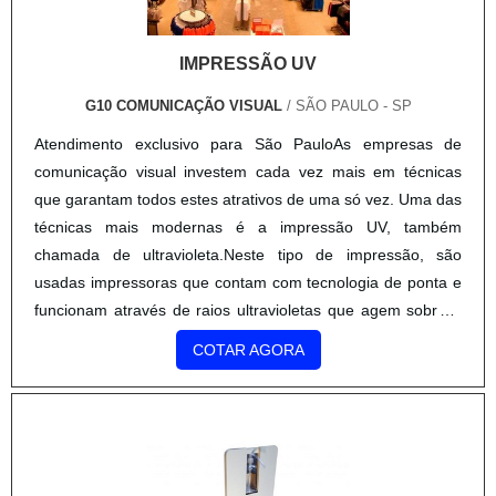
traz uma grande vivacidade de cores, mantendo a
padronização da marca; Não há quantidade mínima de
IMPRESSÃO UV
produção, te dando liberdade de compra sem a necessidade
de fazer estoque; Podem servir para produtos variados, de
G10 COMUNICAÇÃO VISUAL
/ SÃO PAULO - SP
diferentes segmentos, auxiliando em uma melhor divulgação
Atendimento exclusivo para São PauloAs empresas de
e evidenciação de todos.OBTENHA MAIS INFORMAÇÕES
comunicação visual investem cada vez mais em técnicas
SOBRE O DISPLAY DE BALCÃOEntretanto, para garantir a
que garantam todos estes atrativos de uma só vez. Uma das
alta qualidade dos displays, é importante que eles sejam
técnicas mais modernas é a impressão UV, também
confeccionados por empresas especializadas do setor, que
chamada de ultravioleta.Neste tipo de impressão, são
contem com maquinários tecnológicos e uma mão de obra
usadas impressoras que contam com tecnologia de ponta e
altamente qualificada para a realização de todo o processo..
funcionam através de raios ultravioletas que agem sobre a
tinta. As tintas utilizadas no método de impressão também
COTAR AGORA
são próprias e garantem uma excelente fixação na
peça.Outra vant.