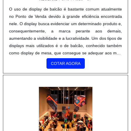
O uso de display de balcão é bastante comum atualmente
no Ponto de Venda devido à grande eficiência encontrada
nele. O display busca evidenciar um determinado produto e,
consequentemente, a marca perante aos demais,
aumentando a visibilidade e a lucratividade. Um dos tipos de
displays mais utilizados é o de balcão, conhecido também
como display de mesa, que consegue se adequar aos mais
variados comércios e também produtos.DETALHES
COTAR AGORA
IMPORTANTES DO DISPLAY Uma das principais
características dos displays de balcão é a praticidade, ele é
produzido em papel duplex fibra longa ou papelão micro
ondulado. Ele foi projetado para ser dobrado e desdobrado,
facilitando a logística, o armazenamento, o manuseio o que
torna a montagem fácil e prática. Sobre os displays de
mesa, é importante citar: Diversos modelos desenvolvidos
com diferentes formatos e capacidade de carga; A
impressão feita no sistema digital com alta definição, que