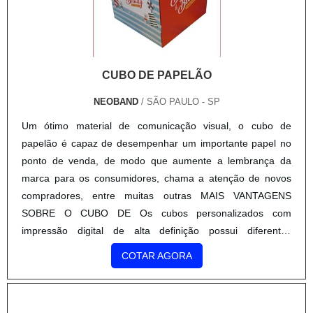
CUBO DE PAPELÃO
NEOBAND
/ SÃO PAULO - SP
Um ótimo material de comunicação visual, o cubo de
papelão é capaz de desempenhar um importante papel no
ponto de venda, de modo que aumente a lembrança da
marca para os consumidores, chama a atenção de novos
compradores, entre muitas outras MAIS VANTAGENS
SOBRE O CUBO DE Os cubos personalizados com
impressão digital de alta definição possui diferentes
medidas, uma delas sempre irá atender a necessidade. Na
COTAR AGORA
prática, este produto é capaz de divulgar informações sobre
a empresa, atrair o olhar dos clientes e até mesmo divulgar
uma promoção. Por isso é muito importante que a