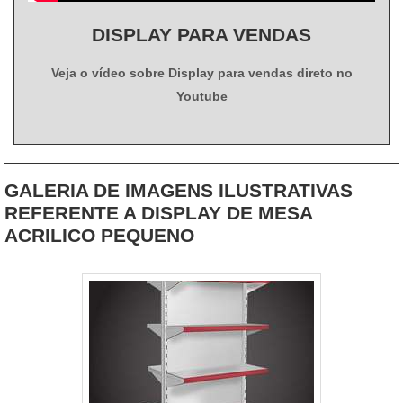
experiência na área de atuação, garantem uma entrega de
DISPLAY PARA VENDAS
excelência de ponta a ponta.
Veja o vídeo sobre Display para vendas direto no
Youtube
GALERIA DE IMAGENS ILUSTRATIVAS
REFERENTE A DISPLAY DE MESA
ACRILICO PEQUENO