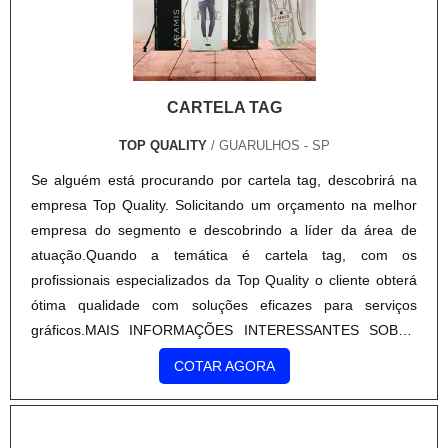
CARTELA TAG
TOP QUALITY
/ GUARULHOS - SP
Se alguém está procurando por cartela tag, descobrirá na
empresa Top Quality. Solicitando um orçamento na melhor
empresa do segmento e descobrindo a líder da área de
atuação.Quando a temática é cartela tag, com os
profissionais especializados da Top Quality o cliente obterá
ótima qualidade com soluções eficazes para serviços
gráficos.MAIS INFORMAÇÕES INTERESSANTES SOBRE
CARTELA TAGA Top Quality foca seus recursos em
COTAR AGORA
proporcionar para os parceiros uma estrutura com escritório
de alta qualidade onde são realizadas as atividades e
processos de produção de última geração, tudo isso para