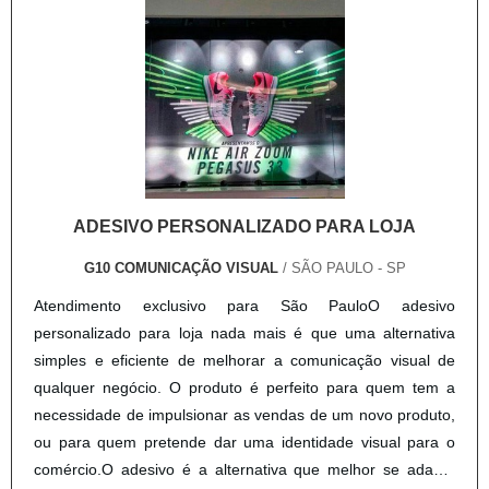
com ótima qualidade e precisão, detalhes primordiais que
são deixados de lado por muitas empresas que não focam
na fidelização do cliente.É importante lembrar que o produto
deve ser adquirido com empresas especializadas. Esse tipo
de cuidado ajuda a garantir a qualidade e durabilidade dos
materiais, além de evitar prejuízos com substituições
frequentes de produtos que não cumprem com suas
funções adequadamente. Assim, é possível poupar gastos
ADESIVO PERSONALIZADO PARA LOJA
desnecessários.Existem diversos motivos para a Top Quality
ter se tornado destaque quando pensamos em uma
G10 COMUNICAÇÃO VISUAL
/ SÃO PAULO - SP
empresa que entrega confiança e serviços de qualidade.
Atendimento exclusivo para São PauloO adesivo
Alguns desses motivos são: Equipe multidisciplinar de
personalizado para loja nada mais é que uma alternativa
consultores associados; Profissionais com vasta experiência
simples e eficiente de melhorar a comunicação visual de
na área de atuação; Treinamentos internos para
qualquer negócio. O produto é perfeito para quem tem a
aprimoração dos produtos e serviços; Escritório de alta
necessidade de impulsionar as vendas de um novo produto,
qualidade onde são realizadas as atividades; Processos de
ou para quem pretende dar uma identidade visual para o
produção de última geração; Equipamentos de última
comércio.O adesivo é a alternativa que melhor se adapta
geração. A EMPRESA MAIS QUALIFICADA DO