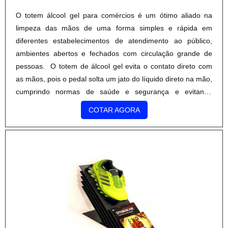
O totem álcool gel para comércios é um ótimo aliado na
limpeza das mãos de uma forma simples e rápida em
diferentes estabelecimentos de atendimento ao público,
ambientes abertos e fechados com circulação grande de
pessoas. O totem de álcool gel evita o contato direto com
as mãos, pois o pedal solta um jato do líquido direto na mão,
cumprindo normas de saúde e segurança e evitando
possíveis doenças infecciosas de objetos. Uma das grandes
COTAR AGORA
vantagens do totem de álcool gel de pezinho é a fácil e
rápida higienização em espaços públicos, possibilitando a
limpeza sem atrapalhar a correria do dia a dia. As principais
vantagens oferecidas pelo totem de álcool em gel
são:Garantia de acesso a toda equipe/ clientes;Pedal de
acionamento para acesso ao álcool gel;Permite
personalização com logo e cores da empresa;Projetada
para fácil reposição do produto;Com alavanca de
acionamento lateral, tornando o totem mais acessível à