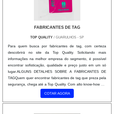
FABRICANTES DE TAG
TOP QUALITY
/ GUARULHOS - SP
Para quem busca por fabricantes de tag, com certeza
descobrirá no site da Top Quality. Solicitando mais
informações na melhor empresa do segmento, é possível
encontrar sofisticação, qualidade e preço justo em um só
lugar.ALGUNS DETALHES SOBRE A FABRICANTES DE
TAGQuem quer encontrar fabricantes de tag que preza pela
segurança, chega até a Top Quality. Com alto know-how em
colmeia papel kraft e solapas para embalagens, a
COTAR AGORA
companhia oferece sempre a melhor opção para o cliente
final.Ainda tratando-se de fabricantes de tag, na essência da
empresa, a mesma deve prezar pelos produtos e serviços