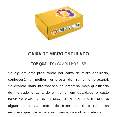
garantir que se tenha cartela tag com proteção.Há muitas
maneiras eficientes de uma empresa demonstrar
competência, excelência e destaque em sua área de
atuação. A Top Quality se mostra referência por ter:
Soluções eficazes para serviços gráficos; Treinamentos
internos para aprimoração dos produtos e serviços;
Estrutura verticalizada com todos os processos de
impressão; Excelência de qualidade na produção dos
CAIXA DE MICRO ONDULADO
produtos dentro das especificações do cliente.Ainda focando
na qualidade em cartela tag, na essência da empresa, a
TOP QUALITY
/ GUARULHOS - SP
mesma deve prezar pelos produtos e serviços com ótima
Se alguém está procurando por caixa de micro ondulado,
qualidade e proteção, pequenos detalhes, mas de grande
conhecerá a melhor empresa do ramo empresarial.
valia para saber a procedência e seriedade da
Solicitando mais informações na empresa mais qualificada
empresa.Tudo isso que já foi explorado é a razão pela qual
do mercado e achando a melhor em qualidade e custo
a Top Quality é uma empresa comprometida com seus
benefício.MAIS SOBRE CAIXA DE MICRO ONDULADOSe
serviços quando falamos de empresas do segmento de
alguém pesquisar caixa de micro ondulado em uma
gráfico de tags e embalagens. A empresa busca sempre a
empresa que preza pela segurança, descobre o site da Top
melhor opção para o cliente final.REFERÊNCIA DE