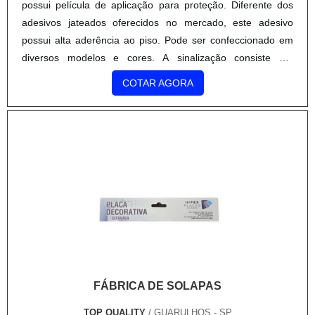
possui película de aplicação para proteção. Diferente dos
adesivos jateados oferecidos no mercado, este adesivo
possui alta aderência ao piso. Pode ser confeccionado em
diversos modelos e cores. A sinalização consiste em
elementos que têm no processo de adesivagem um de seus
COTAR AGORA
principais pilares.Por mais que estacas e plataformas
metálicas se responsabilizam por compor a ergonomia de
base das placas de sinalização, são os adesivos indicadores
(e as eventuais impressões digitais a que podem ser
submetidas) que caracterizam o efeito visual referente às
indicações necessárias. Os principais locais para inserir o
adesivo de sinalização são:Escolas;Prédios;Eventos;Entre
outros locais.A principal função do adesivo de sinalização
para chão é indicar caminhos e trajetos, representa, por sua
vez, a função que mais e melhor deve ser cumprida por
estes elementos de sinalização. Já no que diz respeito aos
FÁBRICA DE SOLAPAS
seus processos de coloração, são usados tons considerados
mais vivos, vibrantes e fluorescentes, de fato, que se
TOP QUALITY
/ GUARULHOS - SP