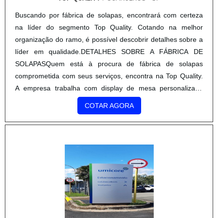
destacam de maneira protagonista. É indicado buscar pelo
Buscando por fábrica de solapas, encontrará com certeza
seu fornecimento através de uma empresa qualificada na
na líder do segmento Top Quality. Cotando na melhor
área para que tenha os melhores resultados..
organização do ramo, é possível descobrir detalhes sobre a
líder em qualidade.DETALHES SOBRE A FÁBRICA DE
SOLAPASQuem está à procura de fábrica de solapas
comprometida com seus serviços, encontra na Top Quality.
A empresa trabalha com display de mesa personalizado
papel e etiqueta com cordão, visando sempre a qualidade
COTAR AGORA
final para a fidelização do cliente.Sem perder o foco na
fábrica de solapas, deve-se descartar empresas que não
tenham produtos e serviços com ótima qualidade e precisão,
detalhes que passam despercebidos e podem gerar prejuízo
futuros para os clientes.É importante lembrar que o produto
deve ser adquirido com empresas especializadas. Esse tipo
de cuidado ajuda a garantir a qualidade e durabilidade dos
materiais, além de evitar prejuízos com substituições
frequentes de produtos que não cumprem com suas