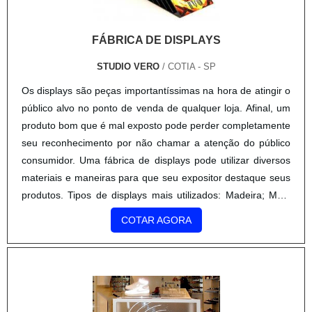
cadeirantes.O totem álcool gel para comércios é utilizado
em diversos locais públicos ou de grande circulação de
FÁBRICA DE DISPLAYS
pessoas, podendo ser instalado na entrada desses
ambientes e/ou lugares estratégicos onde há maior
STUDIO VERO
/ COTIA - SP
quantidade de público.O mais indicado é que os
Os displays são peças importantíssimas na hora de atingir o
comerciantes pesquisem bastante antes de comprar o
público alvo no ponto de venda de qualquer loja. Afinal, um
equipamento, pois o preço do totem álcool gel pode mudar
produto bom que é mal exposto pode perder completamente
de acordo com o modelo e com o fornecedor..
seu reconhecimento por não chamar a atenção do público
consumidor. Uma fábrica de displays pode utilizar diversos
materiais e maneiras para que seu expositor destaque seus
produtos. Tipos de displays mais utilizados: Madeira; MDF
(Fibra de madeira); Metais; Acrílico;....
COTAR AGORA