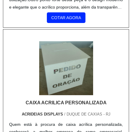
venda podem ter um investimento variado, mas nada muito
e elegante que o acrílico proporciona, além da transparência
diferenciado contando com uma ótima relação entre custos
que naturalmente traz um destaque mais expressivo para o
e benefícios, tornando compra da estrutura uma ação ainda
COTAR AGORA
produto ou informativo exposto.Cada vez .
mais atrativa. A Prima Rica disponibiliza um atendimento de
qualidade, oferecido há mais de 17 anos para clientes de
qualquer lugar do Brasil. .
CAIXA ACRILICA PERSONALIZADA
ACRIDEIAS DISPLAYS
/ DUQUE DE CAXIAS - RJ
Quem está à procura de caixa acrílica personalizada,
conhecerá a melhor empresa do ramo empresarial.