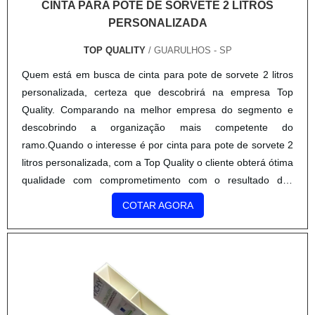
CINTA PARA POTE DE SORVETE 2 LITROS
inovadora, padrões possíveis por contar com escritório de
PERSONALIZADA
alta qualidade onde são realizadas as atividades e estrutura
verticalizada com todos os processos de impressão. Todos
TOP QUALITY
/ GUARULHOS - SP
esses fatores, agregados a uma equipe multidisciplinar de
Quem está em busca de cinta para pote de sorvete 2 litros
consultores associados e colaboradores eficientes, fecham
personalizada, certeza que descobrirá na empresa Top
todo o ciclo de entrega com excelência para toda a carteira
Quality. Comparando na melhor empresa do segmento e
de clientes.
descobrindo a organização mais competente do
ramo.Quando o interesse é por cinta para pote de sorvete 2
litros personalizada, com a Top Quality o cliente obterá ótima
qualidade com comprometimento com o resultado dos
clientes.MAIS DE CINTA PARA POTE DE SORVETE 2
COTAR AGORA
LITROS PERSONALIZADAA Top Quality canaliza seus
esforços em proporcionar para os parceiros uma estrutura
com escritório de alta qualidade onde são realizadas as
atividades e processos de produção de última geração, tudo
pensando em cinta para pote de sorvete 2 litros
personalizada com proteção.Há muitas maneiras eficientes