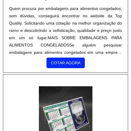
Quem procura por embalagens para alimentos congelados,
sem dúvidas, conseguirá encontrar no website da Top
Quality. Solicitando uma cotação na melhor organização do
ramo e descobrindo a sofisticação, qualidade e preço justo
em um só lugar.MAIS SOBRE EMBALAGENS PARA
ALIMENTOS CONGELADOSSe alguém pesquisar
embalagens para alimentos congelados em uma empresa
comprometida com seus serviços, depara com a Top Quality.
COTAR AGORA
Atuando com colmeia papel kraft e etiqueta com cordão,
visando sempre a qualidade final para a fidelização do
cliente.Ainda focando na qualidade em embalagens para
alimentos congelados, mais do que visar apenas
lucratividade, deve oferecer produtos e serviços que tenham
ótima qualidade e assertividade, detalhes primordiais que
são deixados de lado por muitas empresas que não focam
na fidelização do cliente.É importante lembrar que o produto
deve sempre ser adquirido com empresas especializadas no