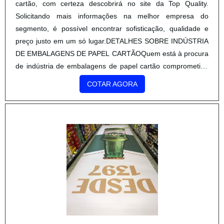
cartão, com certeza descobrirá no site da Top Quality.
Solicitando mais informações na melhor empresa do
segmento, é possível encontrar sofisticação, qualidade e
preço justo em um só lugar.DETALHES SOBRE INDÚSTRIA
DE EMBALAGENS DE PAPEL CARTÃOQuem está à procura
de indústria de embalagens de papel cartão comprometida
com seus serviços, depara com a Top Quality. Especializada
COTAR AGORA
em caixa papel triplex e cinta de sorvete, a companhia foca
em tecnologia e desenvolvimento no que gera resultado ao
cliente.Sem trocar o foco sobre indústria de embalagens de
papel cartão, deve-se ter a exatidão em orçar com
empresas que prezam por produtos e serviços que tenham
ótima qualidade e assertividade, pontos importantes que
ficam de fora no planejamento de empresas que visam
apenas o lucro, deixando a desejar nos outros fatores.É
importante lembrar que o produto deve ser adquirido com
empresas especializadas. Esse tipo de cuidado ajuda a
garantir a qualidade e durabilidade dos materiais, além de