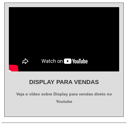
oferecem uma variedade de itens como silk screen e
barreira acrílica.Isso se deve ao fato de serem
comprometida com seus serviços e que preza pela
segurança, padrões possíveis por contar com escritório de
alta qualidade onde são realizadas as atividades e biblioteca
técnica de apoio. Todos esses fatores, agregados a uma
equipe multidisciplinar de consultores associados e
profissionais qualificados, garantem uma entrega de
excelência de ponta a ponta..
DISPLAY PARA VENDAS
Veja o vídeo sobre Display para vendas direto no
Youtube