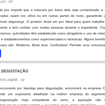
ULO - SP
l de pvc impede que a máscara por baixo dela seja contaminada, e
inadas caiam nos olhos ou em outras partes do rosto, garantindo
 mais segurança. O protetor facial em pvc Ideal para quem trabalh
mento e tem contato com muitas pessoas durante o expediente. C
avírus, autoridades têm estabelecido como obrigatório o uso de más
s e estabelecimentos como supermercados e farmácias. Alguns benefí
scara são: Moderna; Muito leve; Confortável; Permite uma comunic
feitamente a óculos de grau, mantendo visibilidade nítida e translúc
ão ajustável; Altamente higiênica; Possui suporte anatômico de apoi
É reutilizável; Fácil desinfecção com álcool.O protetor facial fabricad
da também por pessoas comuns, que buscam total proteção do ro
A DEGUSTAÇÃO
unto com máscaras convencionais, aumenta sua durabilidade. A princ
tetor facial, no entanto, é no controle da epidemia, já que o vír
ANTO ANDRÉ - SP
cipalmente por gotículas de saliva.Com a pandemia do coronaví
procurando por bandeja para degustação, encontrará na empresa
stabelecido como obrigatório o uso de protetor facial de pvc em lo
orando um orçamento detalhado na melhor empresa do segment
abelecimentos como supermercados e farmácias. Quando us
organização mais competente do ramo, a aquisição não t
brindo boca e nariz, a máscara consiste em uma barreira de prot