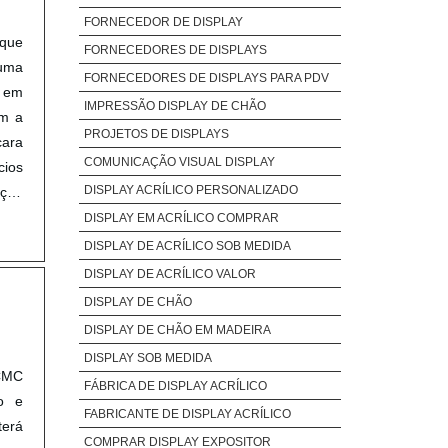
FORNECEDOR DE DISPLAY
 que
FORNECEDORES DE DISPLAYS
 uma
FORNECEDORES DE DISPLAYS PARA PDV
a em
IMPRESSÃO DISPLAY DE CHÃO
om a
PROJETOS DE DISPLAYS
cara
COMUNICAÇÃO VISUAL DISPLAY
cios
DISPLAY ACRÍLICO PERSONALIZADO
ação
ida;
DISPLAY EM ACRÍLICO COMPRAR
o na
DISPLAY DE ACRÍLICO SOB MEDIDA
o em
DISPLAY DE ACRÍLICO VALOR
sto.
DISPLAY DE CHÃO
ipal
DISPLAY DE CHÃO EM MADEIRA
us é
DISPLAY SOB MEDIDA
rus,
 CMC
FÁBRICA DE DISPLAY ACRÍLICO
cais
o e
FABRICANTE DE DISPLAY ACRÍLICO
ada
erá
eção
COMPRAR DISPLAY EXPOSITOR