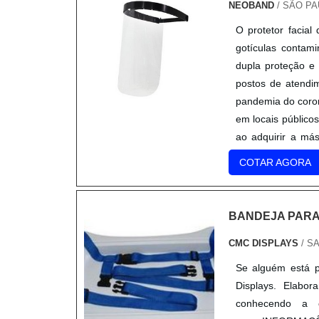
NEOBAND
/ SÃO PA
O protetor facia
gotículas contam
dupla proteção e
postos de atendi
pandemia do coron
em locais público
ao adquirir a má
clara; Adapta per
COTAR AGORA
Elástico de fixaç
testa do usuário; 
pvc pode ser usa
BANDEJA PAR
Utilizada em conj
utilidade do pro
CMC DISPLAYS
/ S
transmitido prin
Se alguém está 
autoridades têm e
Displays. Elab
públicos e est
conhecendo a 
corretamente, co