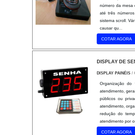
número da mesa q
até três números
sistema scroll. Vá
causar qu...
COTAR AGORA
DISPLAY DE S
DISPLAY PAINÉIS
/
Organização do 
atendimento, gera
públicos ou priv
atendimento, organ
redução do tempo
atendimento por o
COTAR AGORA