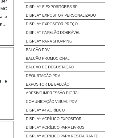
uer
DISPLAY E EXPOSITORES SP
CMC
DISPLAY EXPOSITOR PERSONALIZADO
ça e
nal,
DISPLAY EXPOSITOR PREÇO
eve-
DISPLAY PAPELÃO DOBRÁVEL
e e
DISPLAY PARA SHOPPING
 que
BALCÃO PDV
ue o
BALCÃO PROMOCIONAL
da a
BALCÃO DE DEGUSTAÇÃO
ções
DEGUSTAÇÃO PDV
m, é
os e
EXPOSITOR DE BALCÃO
 ter
ADESIVO IMPRESSÃO DIGITAL
iços
ores
COMUNICAÇÃO VISUAL PDV
alta
DISPLAY A4 ACRÍLICO
logo
DISPLAY ACRÍLICO EXPOSITOR
 NO
DISPLAY ACRÍLICO PARA LIVROS
 Com
DISPLAY ACRÍLICO PARA RESTAURANTE