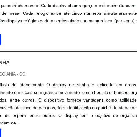
ue está chamando. Cada display chama-garçom exibe simultaneam
 de mesa. Cada relógio exibe até cinco números simultaneament
rios displays relógios podem ser instalados no mesmo local (por zona)
ENHA
 GOIANIA - GO
fluxo de atendimento O display de senha é aplicado em áreas
lmente em locais com grande movimento, como hospitais, bancos, ór
ados, entre outros. O dispositivo fornece vantagens como agilidad
ização do fluxo de pessoas, fácil identificação do guichê de atendime
 de espera, entre outros. O display tem o objetivo de organiz
rdem de...