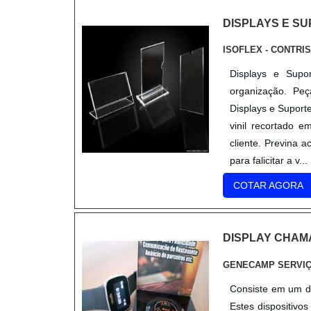
DISPLAYS E SU
ISOFLEX - CONTRI
Displays e Supo
organização. Peç
Displays e Suport
vinil recortado e
cliente. Previna a
para falicitar a v...
COTAR AGORA
DISPLAY CHA
GENECAMP SERVI
Consiste em um di
Estes dispositivos