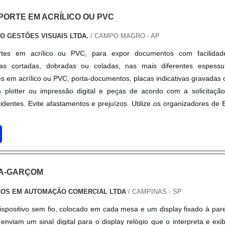
PORTE EM ACRÍLICO OU PVC
SO GESTÕES VISUAIS LTDA.
/ CAMPO MAGRO - AP
rtes em acrílico ou PVC, para expor documentos com facilida
as cortadas, dobradas ou coladas, nas mais diferentes espessu
es em acrílico ou PVC, porta-documentos, placas indicativas gravadas
m plotter ou impressão digital e peças de acordo com a solicitaçã
cidentes. Evite afastamentos e prejuízos. Utilize os organizadores de 
MA-GARÇOM
ÇOS EM AUTOMAÇÃO COMERCIAL LTDA
/ CAMPINAS - SP
spositivo sem fio, colocado em cada mesa e um display fixado à par
 enviam um sinal digital para o display relógio que o interpreta e exi