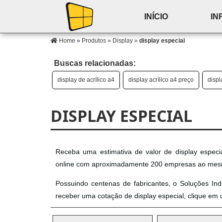
INÍCIO
IN
Home
»
Produtos
»
Display
»
display especial
Buscas relacionadas:
display de acrílico a4
display acrílico a4 preço
displ
DISPLAY ESPECIAL
Receba uma estimativa de valor de display especi
online com aproximadamente 200 empresas ao me
Possuindo centenas de fabricantes, o Soluções Ind
receber uma cotação de display especial, clique em 