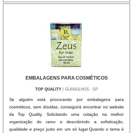
produção de última geração; Equipamentos de última
geração. QUALIDADE COMPROVADA NO
SEGMENTOApenas na Top Quality existe o que há de
melhor em caixa triplex. São opções variadas que a
empresa oferece, como colmeia papel kraft e cinta de
sorvete.É uma empresa comprometida com seus serviços e
responsável, qualificações possíveis pelo fato de a empresa
possuir escritório de alta qualidade onde são realizadas as
atividades e equipamentos de última geração. Tudo isso,
somado à performance de uma equipe multidisciplinar de
EMBALAGENS PARA COSMÉTICOS
consultores associados e colaboradores eficientes,
garantem a melhor experiência para os clientes com
TOP QUALITY
/ GUARULHOS - SP
qualidade.
Se alguém está procurando por embalagens para
cosméticos, sem dúvidas, conseguirá encontrar no website
da Top Quality. Solicitando uma cotação na melhor
organização do ramo e descobrindo a sofisticação,
qualidade e preço justo em um só lugar.Quando o tema é