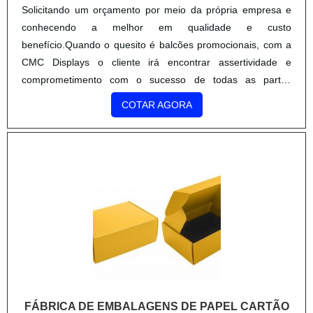
Solicitando um orçamento por meio da própria empresa e
conhecendo a melhor em qualidade e custo
benefício.Quando o quesito é balcões promocionais, com a
CMC Displays o cliente irá encontrar assertividade e
comprometimento com o sucesso de todas as partes
envolvidas com base nos resultados.MAIS INFORMAÇÕES
COTAR AGORA
SOBRE BALCÕES PROMOCIONAISA CMC Displays
canaliza seus esforços em proporcionar uma estrutura com
escritório de alta qualidade onde são realizadas as
atividades e tecnologia de ponta, tudo isso para que se
tenha balcões promocionais com proteção.Há muitas
maneiras eficientes de uma empresa demonstrar
competência, excelência e destaque em sua área de
atuação. A CMC Displays se mostra referência por ter:
Soluções para stand pdv desmontável; Comprometidos com
o sucesso de todas as partes envolvidas com base nos
resultados; Comunicação honesta e transparente;
FÁBRICA DE EMBALAGENS DE PAPEL CARTÃO
Referência no mercado de produtos promocionais.Ainda