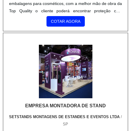
embalagens para cosméticos, com a melhor mão de obra da
Top Quality o cliente poderá encontrar proteção com
soluções eficazes para serviços gráficos.DETALHES SOBRE
COTAR AGORA
EMBALAGENS PARA COSMÉTICOSA Top Quality foca seus
esforços em criar aos parceiros uma estrutura com escritório
de alta qualidade onde são realizadas as atividades e
processos de produção de última geração, tudo isso para
garantir que se tenha embalagens para cosméticos com
excelente custo-benefício.Há muitas maneiras eficientes de
uma empresa demonstrar competência, excelência e
destaque em sua área de atuação. A Top Quality se mostra
referência por ter: Soluções eficazes para serviços gráficos;
Treinamentos internos para aprimoração dos produtos e
serviços; Estrutura verticalizada com todos os processos de
EMPRESA MONTADORA DE STAND
impressão; Excelência de qualidade na produção dos
produtos dentro das especificações do cliente.Sem perder o
SETSTANDS MONTAGENS DE ESTANDES E EVENTOS LTDA
/
foco em embalagens para cosméticos, sempre deve-se
SP
buscar uma empresa que tenha produtos e serviços com