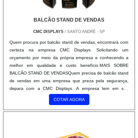
isso por ser uma empresa comprometida com seus serviços
e uma empresa inovadora, padrões alcançados por conter
BALCÃO STAND DE VENDAS
escritório de alta qualidade onde são realizadas as
atividades e equipamentos de última geração. Tudo isso,
CMC DISPLAYS
/ SANTO ANDRÉ - SP
somado à performance de uma equipe multidisciplinar de
Quem procura por balcão stand de vendas, encontrará com
consultores associados e profissionais com vasta
certeza na empresa CMC Displays. Solicitando um
experiência na área de atuação, comprova sua essência de
orçamento por meio da própria empresa e conhecendo a
trazer o melhor para todos os clientes.
melhor em qualidade e custo benefício.MAIS SOBRE
BALCÃO STAND DE VENDASQuem precisa de balcão stand
de vendas em uma empresa que preza pela segurança,
depara com a CMC Displays. A empresa tem em seu
escopo balcão stand de vendas e balcão portátil para
COTAR AGORA
eventos, oferecendo o que há de melhor em tecnologia ao
cliente.Ainda focando em balcão stand de vendas, deve-se
descartar empresas que não tenham produtos e serviços
com ótima qualidade e assertividade, características
simples, mas que mostram o comprometimento da empresa