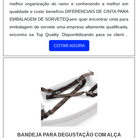
melhor organização do ramo e conhecendo a melhor em
qualidade e custo benefício.DIFERENCIAIS DE CINTA PARA
EMBALAGEM DE SORVETEQuem quer encontrar cinta para
embalagem de sorvete uma empresa altamente qualificada,
encontra na Top Quality. Disponibilizando para os clientes
caixa papel triplex e solapas para embalagens, visando
COTAR AGORA
sempre a qualidade final para a fidelização do cliente.Ainda
tratando-se de cinta para embalagem de sorvete, deve-se
ter a exatidão em orçar com empresas que prezam por
produtos e serviços que tenham ótima qualidade e
assertividade, pequenos detalhes, mas de grande valia para
saber a procedência e seriedade da empresa.É importante
lembrar que o produto deve sempre ser adquirido com
empresas especializadas no segmento. Esse tipo de
cuidado ajuda a garantir a qualidade e durabilidade dos
materiais, além de evitar prejuízos com substituições
frequentes de produtos que não cumprem com suas
BANDEJA PARA DEGUSTAÇÃO COM ALÇA
funções adequadamente. Assim, é possível poupar gastos