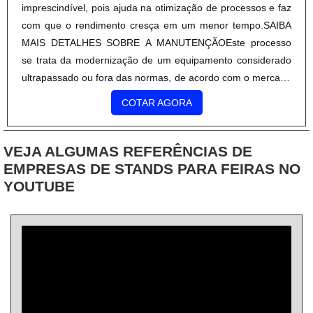
imprescindível, pois ajuda na otimização de processos e faz
com que o rendimento cresça em um menor tempo.SAIBA
MAIS DETALHES SOBRE A MANUTENÇÃOEste processo
se trata da modernização de um equipamento considerado
ultrapassado ou fora das normas, de acordo com o mercado
a qual ele responde. O recurso é geralmente adotado por
COTAR AGORA
empresas que necessitam obter uma máquina específica
para um traba.
VEJA ALGUMAS REFERÊNCIAS DE
EMPRESAS DE STANDS PARA FEIRAS NO
YOUTUBE